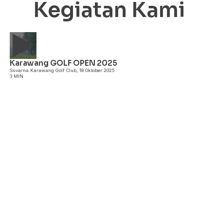
Kegiatan Kami
Karawang GOLF OPEN 2025
A
Suvarna Karawang Golf Club, 18 Oktober 2025
3 MIN
I
P
3